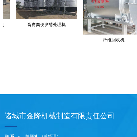
畜禽粪便发酵处理机
纤维回收机
诸城市金隆机械制造有限责任公司
联 系 人：隋炳礼 （总经理）