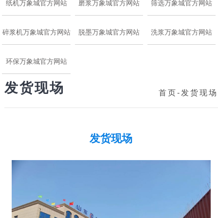
纸机万象城官方网站
磨浆万象城官方网站
筛选万象城官方网站
碎浆机万象城官方网站
脱墨万象城官方网站
洗浆万象城官方网站
环保万象城官方网站
发货现场
首页
-
发货现场
发货现场