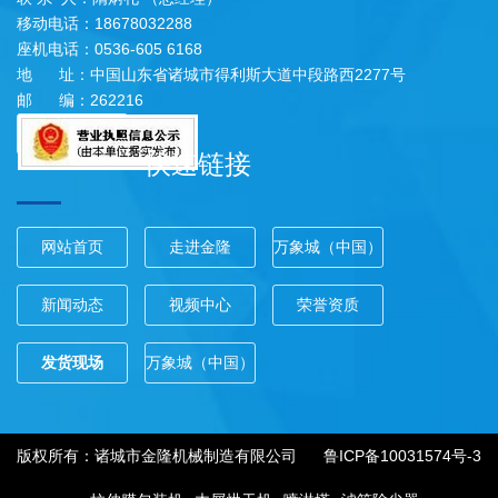
移动电话：18678032288
座机电话：0536-605 6168
地 址：中国山东省诸城市得利斯大道中段路西2277号
邮 编：262216
快速链接
网站首页
走进金隆
万象城（中国）
新闻动态
视频中心
荣誉资质
发货现场
万象城（中国）
版权所有：诸城市金隆机械制造有限公司
鲁ICP备1003157
4号-3