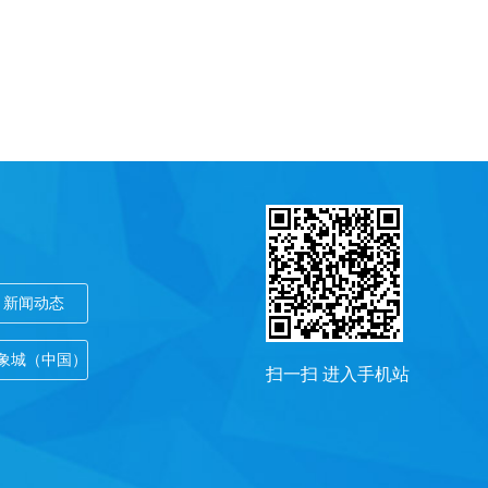
新闻动态
象城（中国）