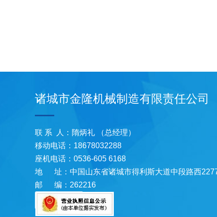
诸城市金隆机械制造有限责任公司
联 系 人：隋炳礼 （总经理）
移动电话：18678032288
座机电话：0536-605 6168
地 址：中国山东省诸城市得利斯大道中段路西227
邮 编：262216