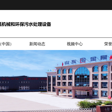
（中国）
新闻动态
视频中心
荣