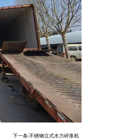
下一条:
不锈钢立式水力碎浆机