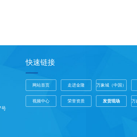
快速链接
网站首页
走进金隆
万象城（中国）
视频中心
荣誉资质
发货现场
万
7号