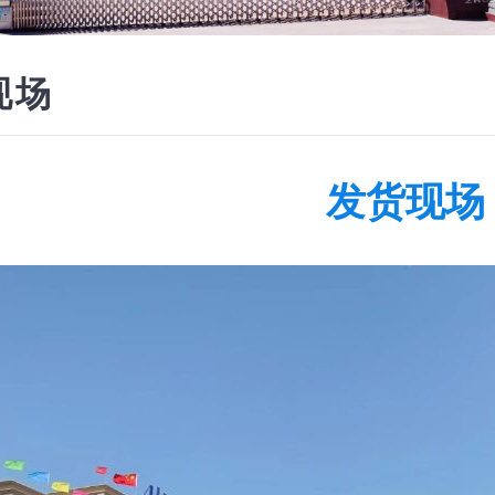
现场
发货现场