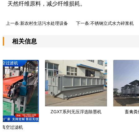
天然纤维原料，减少纤维损耗。
上一条:
新农村生活污水处理设备
下一条:
不锈钢立式水力碎浆机
相关信息
ZGXT系列无压浮选除墨机
畜禽粪便发酵
滤机